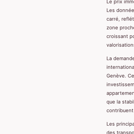
Le prix imm
Les donnée
carré, refl
zone proche
croissant p
valorisatio
La demande 
internation
Genève. Cet
investissem
appartement
que la stab
contribuent
Les princip
des transpo