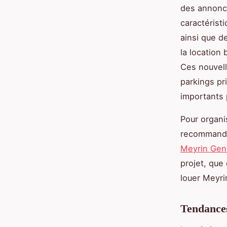
des annonc
caractérist
ainsi que d
la location 
Ces nouvel
parkings pr
importants 
Pour organi
recommandé
Meyrin Ge
projet, que
louer Meyri
Tendance