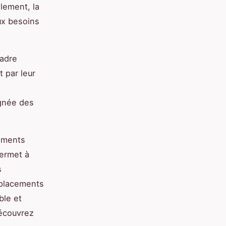
èlement, la
ux besoins
cadre
t par leur
ignée des
gements
permet à
s
éplacements
ble et
découvrez