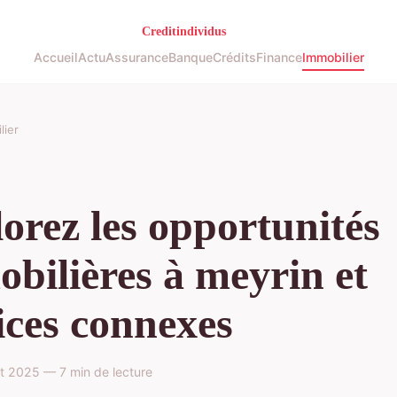
Accueil
Actu
Assurance
Banque
Crédits
Finance
Immobilier
lier
orez les opportunités
bilières à meyrin et
ices connexes
ût 2025 — 7 min de lecture