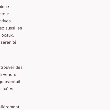
mique
cteur
ctives
ez aussi les
 locaux,
 sérénité.
 trouver des
 à vendre
ge éventail
situées
ulièrement