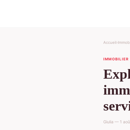
Accueil
›
Immobi
IMMOBILIER
Expl
immo
serv
Giulia — 1 ao