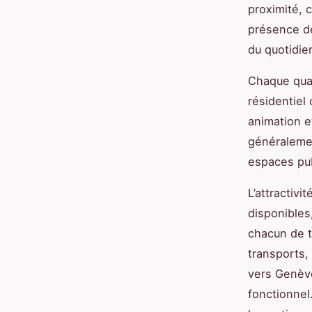
proximité, c
présence de
du quotidien
Chaque quar
résidentiel
animation e
généralemen
espaces pub
L’attractivi
disponibles,
chacun de t
transports,
vers Genève
fonctionnel