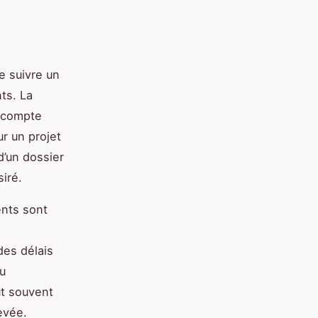
e suivre un
ts. La
t compte
ur un projet
d’un dossier
iré.
ents sont
des délais
u
ut souvent
evée.