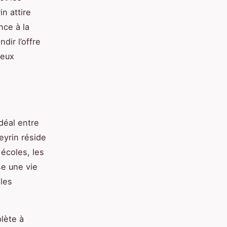
n attire
nce à la
dir l’offre
ieux
idéal entre
eyrin réside
écoles, les
se une vie
 les
lète à