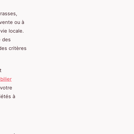
rrasses,
 vente ou à
vie locale.
e des
des critères
t
ilier
votre
iétés à