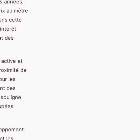
es années.
ix au mètre
ans cette
intérêt
nt des
 active et
roximité de
our les
ent des
 souligne
oppées
eloppement
et les