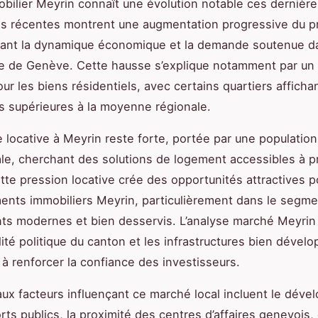
obilier Meyrin connaît une évolution notable ces dernièr
s récentes montrent une augmentation progressive du pr
étant la dynamique économique et la demande soutenue d
 de Genève. Cette hausse s’explique notamment par un 
our les biens résidentiels, avec certains quartiers afficha
ns supérieures à la moyenne régionale.
locative à Meyrin reste forte, portée par une population
ale, cherchant des solutions de logement accessibles à p
te pression locative crée des opportunités attractives p
ents immobiliers Meyrin, particulièrement dans le segm
s modernes et bien desservis. L’analyse marché Meyrin
ilité politique du canton et les infrastructures bien dével
 à renforcer la confiance des investisseurs.
aux facteurs influençant ce marché local incluent le dév
rts publics, la proximité des centres d’affaires genevois, 