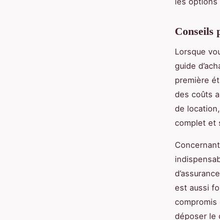
les options
Conseils 
Lorsque vou
guide d’ach
première ét
des coûts a
de location,
complet et 
Concernant 
indispensabl
d’assurance
est aussi f
compromis d
déposer le 