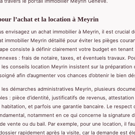
 à travers le portail immobilier Meyrin Genève.
pour l’achat et la location à Meyrin
s envisagez un achat immobilier à Meyrin, il est crucial d
at immobilier Meyrin détaillé pour éviter les pièges couran
ape consiste à définir clairement votre budget en tenan
nnexes : frais de notaire, taxes, et éventuels travaux. Po
 les conseils location Meyrin insistent sur la préparation 
soigné afin d’augmenter vos chances d’obtenir le bien dés
les démarches administratives Meyrin, plusieurs docum
es : pièce d’identité, justificatifs de revenus, attestation
 habitation, et parfois une garantie bancaire. Le respect 
ondamental, notamment en ce qui concerne la signature d
e vente ou du bail. Par exemple, pour une location, il fa
dossier rapidement après la visite, car la demande est él