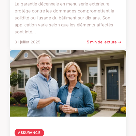
La garantie décennale en menuiserie extérieure
protège contre les dommages compromettant la
solidité ou l'usage du bâtiment sur dix ans. Son
application varie selon que les éléments affectés
sont inté...
31 juillet 2025
5 min de lecture →
ASSURANCE