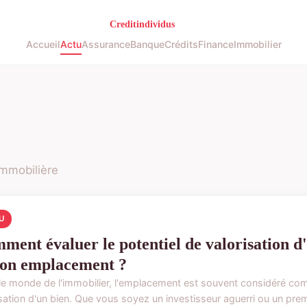
Accueil
Actu
Assurance
Banque
Crédits
Finance
Immobilier
 immobilière
U
ment évaluer le potentiel de valorisation d
son emplacement ?
le monde de l'immobilier, l'emplacement est souvent considéré comm
sation d'un bien. Que vous soyez un investisseur aguerri ou un premi