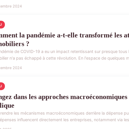
cembre 2024
U
ment la pandémie a-t-elle transformé les at
obiliers ?
ndémie de COVID-19 a eu un impact retentissant sur presque tous le
lier n'a pas échappé à cette révolution. En l'espace de quelques mo
cembre 2024
U
ngez dans les approches macroéconomiques q
lique
endre les mécanismes macroéconomiques derrière la dépense publi
épenses influencent directement les entreprises, notamment via les a