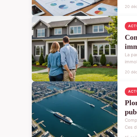
20 dé
ACT
Com
imm
La pa
immobi
20 dé
ACT
Plo
pub
Compr
Ces d