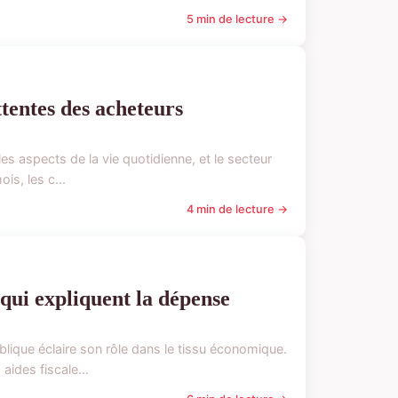
5 min de lecture →
tentes des acheteurs
s aspects de la vie quotidienne, et le secteur
is, les c...
4 min de lecture →
ui expliquent la dépense
que éclaire son rôle dans le tissu économique.
ides fiscale...