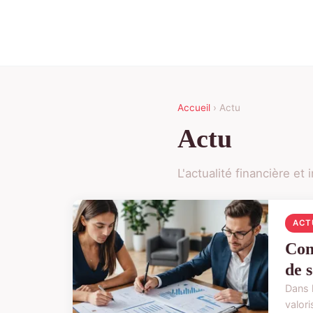
Accueil
› Actu
Actu
L'actualité financière et
ACT
Com
de 
Dans 
valori